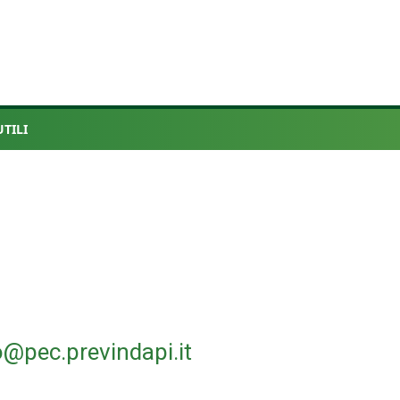
UTILI
o@pec.previndapi.it