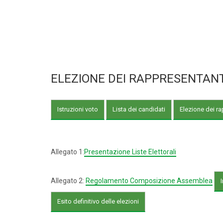
ELEZIONE DEI RAPPRESENTANTI
Istruzioni voto
Lista dei candidati
Elezione dei r
Allegato 1:
Presentazione Liste Elettorali
Allegato 2:
Regolamento Composizione Assemblea
Esito definitivo delle elezioni