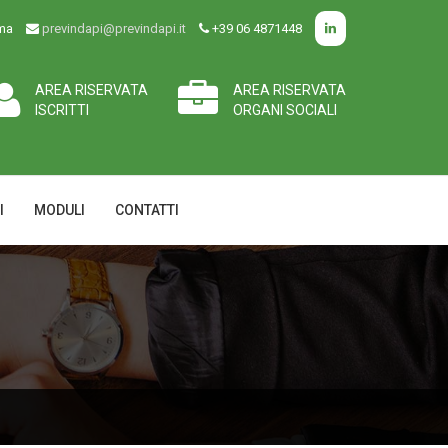
oma
previndapi@previndapi.it
+39 06 4871448
AREA RISERVATA
AREA RISERVATA
ISCRITTI
ORGANI SOCIALI
I
MODULI
CONTATTI