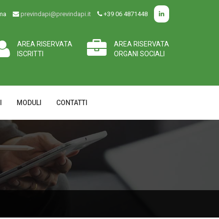
oma
previndapi@previndapi.it
+39 06 4871448
AREA RISERVATA
AREA RISERVATA
ISCRITTI
ORGANI SOCIALI
I
MODULI
CONTATTI