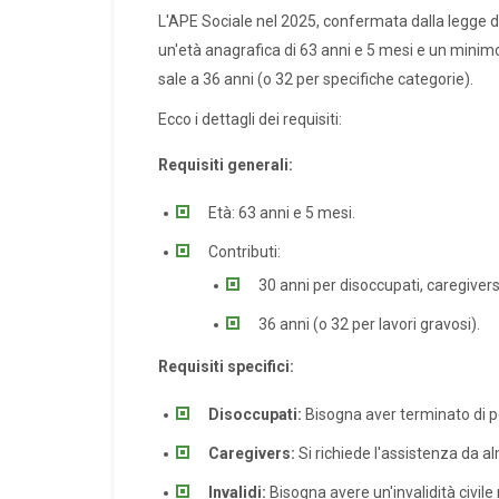
L'APE Sociale nel 2025, confermata dalla legge di 
un'età anagrafica di 63 anni e 5 mesi e un minimo d
sale a 36 anni (o 32 per specifiche categorie).
Ecco i dettagli dei requisiti:
Requisiti generali:
Età: 63 anni e 5 mesi.
Contributi:
30 anni per disoccupati, caregivers,
36 anni (o 32 per lavori gravosi).
Requisiti specifici:
Disoccupati:
Bisogna aver terminato di pe
Caregivers:
Si richiede l'assistenza da a
Invalidi:
Bisogna avere un'invalidità civile