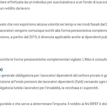
e effettuata da un individuo per sua iniziativa e a un fondo di sua scelta
un reddito da lavoro.
ivato che non esprimono alcuna volontà nei tempi e nei modi fissati dal
avoratori vengono comunque iscritti alla forma pensionistica compleme
desione, a partire dal 2019, è divenuta applicabile anche ai dipendenti pubb
iscritte le forme pensionistiche complementari vigilate. L’Albo è consulta
a)
 generale obbligatoria per i lavoratori dipendenti del settore privato è ge
iscrizione al Fondo pensioni dei lavoratori dipendenti (Fpld) versando ogni 
toria tutela i lavoratori per l'invalidità, la vecchiaia e i superstiti.
ponibile e che serve a determinare l'imposta. Il reddito ai fini IRPEF è di