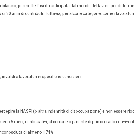
bilancio, permette l'uscita anticipata dal mondo del lavoro per determinat
i 30 anni di contributi. Tuttavia, per alcune categorie, come i lavoratori i
 invalidi e lavoratori in specifiche condizioni.
rcepire la NASPI (o altra indennità di disoccupazione) e non essere riocc
lmeno 6 mesi, continuativi, al coniuge o parente di primo grado convive
 riconosciuta di almeno il 74%.