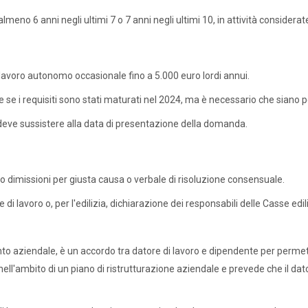
lmeno 6 anni negli ultimi 7 o 7 anni negli ultimi 10, in attività consider
 lavoro autonomo occasionale fino a 5.000 euro lordi annui.
 i requisiti sono stati maturati nel 2024, ma è necessario che siano p
le deve sussistere alla data di presentazione della domanda.
o o dimissioni per giusta causa o verbale di risoluzione consensuale.
 di lavoro o, per l'edilizia, dichiarazione dei responsabili delle Casse edili
nto aziendale, è un accordo tra datore di lavoro e dipendente per perme
ell'ambito di un piano di ristrutturazione aziendale e prevede che il d