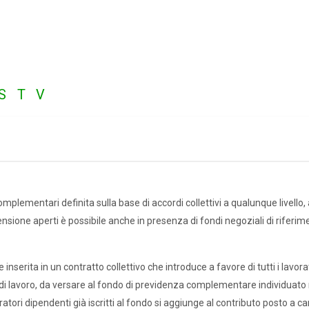
S
T
V
plementari definita sulla base di accordi collettivi a qualunque livello,
pensione aperti è possibile anche in presenza di fondi negoziali di riferim
serita in un contratto collettivo che introduce a favore di tutti i lavorato
i lavoro, da versare al fondo di previdenza complementare individuato n
tori dipendenti già iscritti al fondo si aggiunge al contributo posto a car