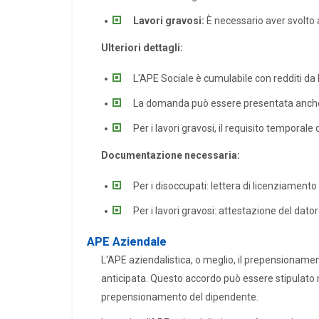
Lavori gravosi:
È necessario aver svolto a
Ulteriori dettagli:
L'APE Sociale è cumulabile con redditi da
La domanda può essere presentata anche se
Per i lavori gravosi, il requisito tempora
Documentazione necessaria:
Per i disoccupati: lettera di licenziament
Per i lavori gravosi: attestazione del datore
APE Aziendale
L'APE aziendalistica, o meglio, il prepensioname
anticipata. Questo accordo può essere stipulato n
prepensionamento del dipendente.