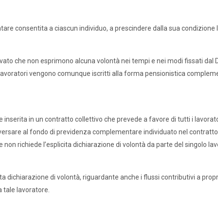
re consentita a ciascun individuo, a prescindere dalla sua condizione la
ivato che non esprimono alcuna volontà nei tempi e nei modi fissati dal
avoratori vengono comunque iscritti alla forma pensionistica compleme
nserita in un contratto collettivo che prevede a favore di tutti i lavorato
a versare al fondo di previdenza complementare individuato nel contratto
 non richiede l’esplicita dichiarazione di volontà da parte del singolo lav
a dichiarazione di volontà, riguardante anche i flussi contributivi a propri
 tale lavoratore.