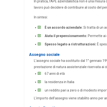
In pratica, l'APE aziendalistica non è una misura 
lavoro può decidere di contribuire al costo del p
In sintesi:
È un accordo aziendale:
Si tratta di un 
Aiuta il prepensionamento:
Permette ai d
Spesso legato a ristrutturazioni:
È spess
Assegno sociale
L'assegno sociale ha sostituito dal 1° gennaio 19
prestazione di natura assistenziale riservata ai c
67 anni di età
la residenza in Italia
un reddito pari a zero o di modesto impor
L'importo dell'assegno viene stabilito anno per 