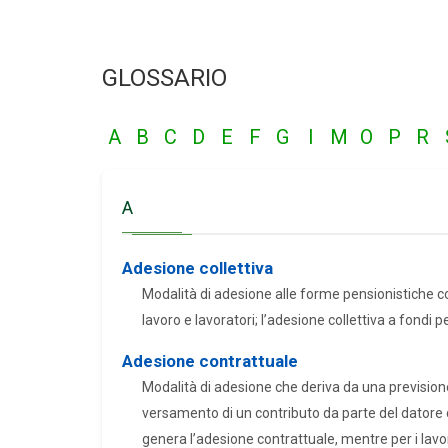
GLOSSARIO
A
B
C
D
E
F
G
I
M
O
P
R
A
Adesione collettiva
Modalità di adesione alle forme pensionistiche com
lavoro e lavoratori; l’adesione collettiva a fondi 
Adesione contrattuale
Modalità di adesione che deriva da una previsione in
versamento di un contributo da parte del datore d
genera l’adesione contrattuale, mentre per i lavora