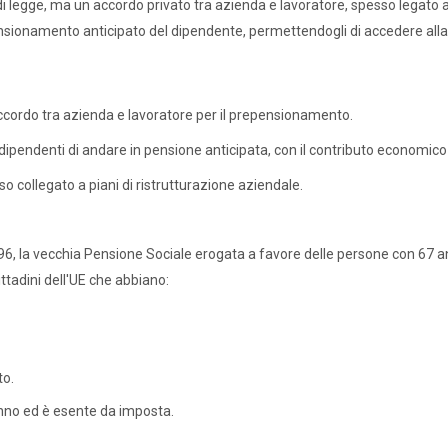
di legge, ma un accordo privato tra azienda e lavoratore, spesso legato a
ensionamento anticipato del dipendente, permettendogli di accedere alla 
accordo tra azienda e lavoratore per il prepensionamento.
ipendenti di andare in pensione anticipata, con il contributo economico 
o collegato a piani di ristrutturazione aziendale.
96, la vecchia Pensione Sociale erogata a favore delle persone con 67 an
ittadini dell'UE che abbiano:
to.
anno ed è esente da imposta.